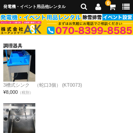
0
発電機・イベント用品他レンタル
ホーム
調理器具
会社概要
イベント企画運営
3槽式シンク （蛇口3個） (KT0073)
イベント出店
¥8,000
（税別）
レンタル用品
レンタルご利用のご案内
除雪・雪かき・排雪