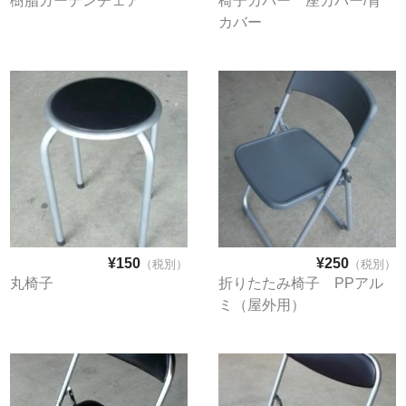
樹脂ガーデンチェア
椅子カバー 座カバー/背
カバー
お問合せ
¥150
¥250
（税別）
（税別）
丸椅子
折りたたみ椅子 PPアル
ミ（屋外用）