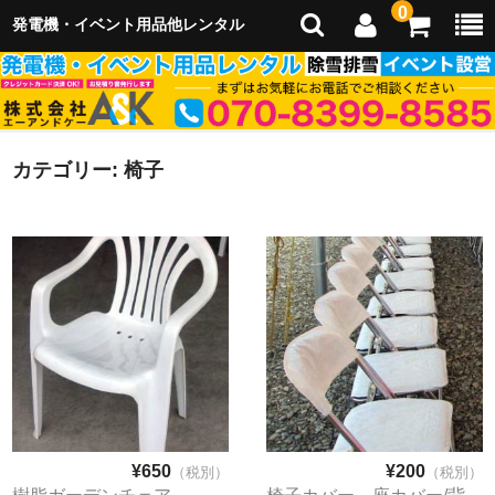
0
発電機・イベント用品他レンタル
カテゴリー:
ホーム
椅子
会社概要
イベント企画運営
イベント出店
レンタル用品
レンタルご利用のご案内
¥650
¥200
（税別）
（税別）
除雪・雪かき・排雪