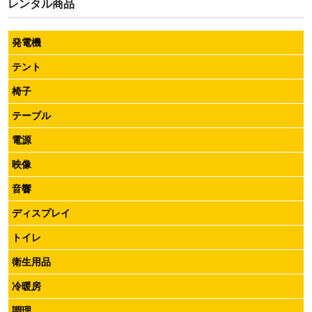
レンタル商品
発電機
テント
椅子
テーブル
電源
映像
音響
ディスプレイ
トイレ
衛生用品
冷暖房
調理