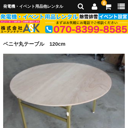
0
発電機・イベント用品他レンタル
ベニヤ丸テーブル 120cm
ホーム
会社概要
イベント企画運営
イベント出店
レンタル用品
レンタルご利用のご案内
除雪・雪かき・排雪